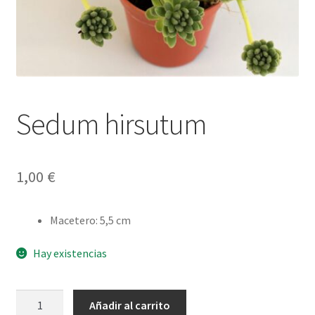
Sedum hirsutum
1,00
€
Macetero
:
5,5 cm
Hay existencias
Sedum
Añadir al carrito
hirsutum