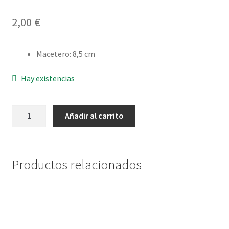
Envío y Devoluciones
2,00
€
Macetero
:
8,5 cm
Hay existencias
Pachyveria
Añadir al carrito
glauca
little
jewel
cantidad
Productos relacionados