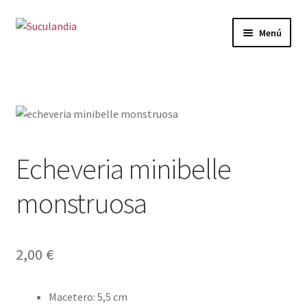
Ir
Ir
Menú
a
al
la
contenido
Inicio
navegación
Expandi
Categorías
el
menú
Mi cuenta
hijo
Echeveria minibelle
Carrito
monstruosa
Finalizar compra
Envío y Devoluciones
2,00
€
Macetero
:
5,5 cm