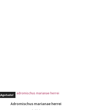
¡Agotado!
Adromischus marianae herrei