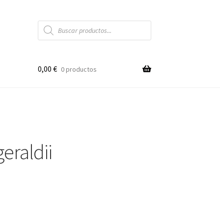
Búsqueda
de
productos
0,00
€
0 productos
eraldii