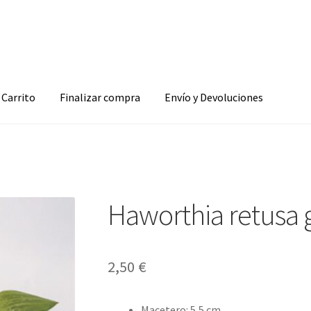
Carrito
Finalizar compra
Envío y Devoluciones
Haworthia retusa g
2,50
€
Macetero
:
5,5 cm