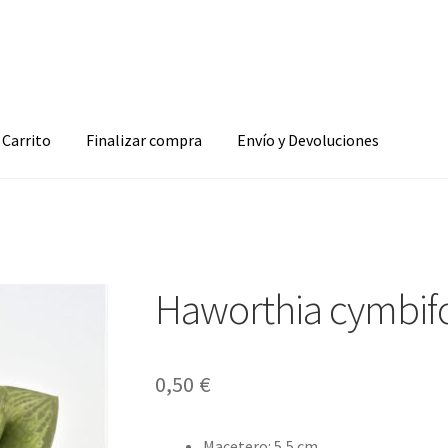
Carrito
Finalizar compra
Envío y Devoluciones
Haworthia cymbif
0,50
€
Macetero
:
5,5 cm