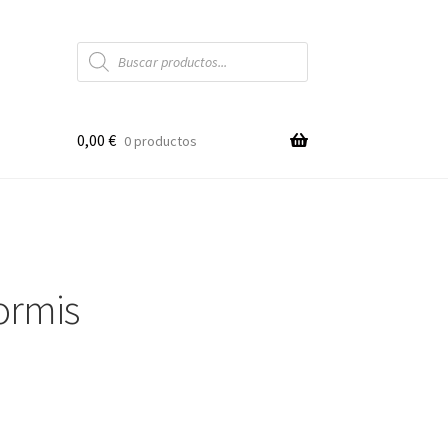
Búsqueda
de
productos
0,00
€
0 productos
ormis