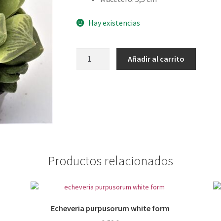
Hay existencias
Haworthia
Añadir al carrito
cymbiformis
cantidad
Productos relacionados
Echeveria purpusorum white form