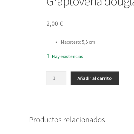
Graptoveria dougl
2,00
€
Macetero
:
5,5 cm
Hay existencias
Graptoveria
Añadir al carrito
douglas
huth
cantidad
Productos relacionados