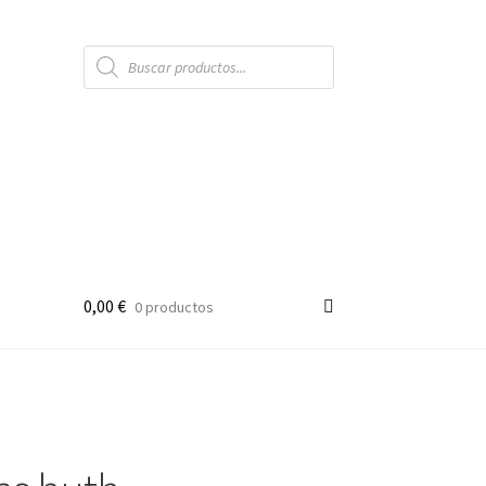
Búsqueda
de
productos
0,00
€
0 productos