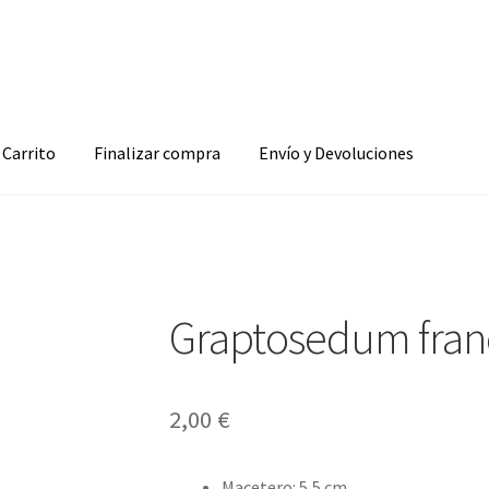
Carrito
Finalizar compra
Envío y Devoluciones
Graptosedum fran
2,00
€
Macetero
:
5,5 cm