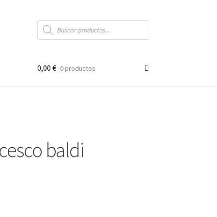
Búsqueda
de
productos
0,00
€
0 productos
cesco baldi