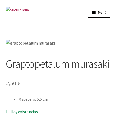
Ir
Ir
Menú
a
al
la
contenido
Inicio
navegación
Expandi
Categorías
el
menú
Mi cuenta
hijo
Graptopetalum murasaki
Carrito
Finalizar compra
2,50
€
Envío y Devoluciones
Macetero
:
5,5 cm
Hay existencias