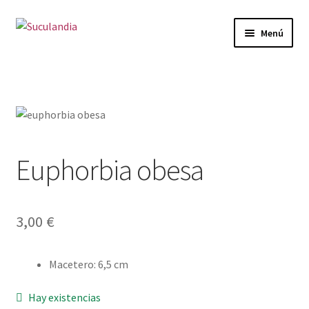
Ir
Ir
Menú
a
al
la
contenido
Inicio
navegación
Expandi
Categorías
el
menú
Mi cuenta
hijo
Euphorbia obesa
Carrito
Finalizar compra
3,00
€
Envío y Devoluciones
Macetero
:
6,5 cm
Hay existencias