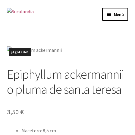
Ir
Ir
Menú
a
al
la
contenido
Inicio
navegación
Expandi
Categorías
el
¡Agotado!
menú
Mi cuenta
hijo
Epiphyllum ackermannii
Carrito
o pluma de santa teresa
Finalizar compra
Envío y Devoluciones
3,50
€
Macetero
:
8,5 cm