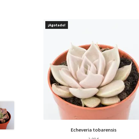
¡Agotado!
Echeveria tobarensis
2,00
€