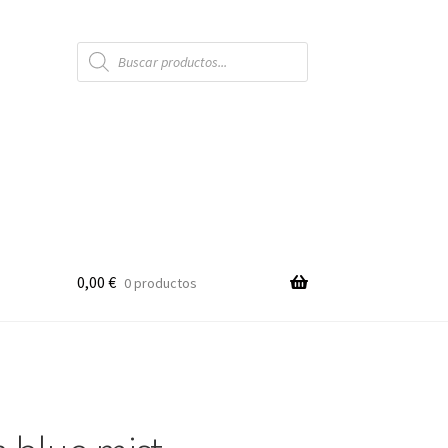
Búsqueda
de
productos
0,00
€
0 productos