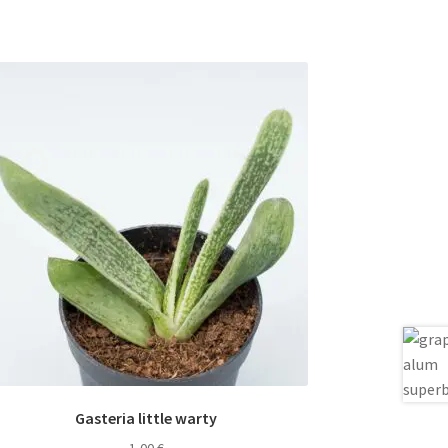
Gasteria little warty
1,00
€