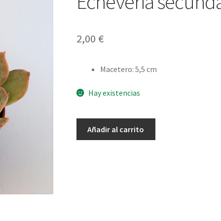
Echeveria secunda
2,00
€
Macetero
:
5,5 cm
Hay existencias
Echeveria
Añadir al carrito
secunda
blue
mist
cantidad