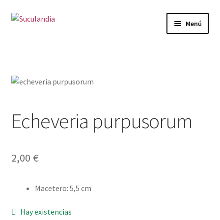
Ir
Ir
Menú
a
al
la
contenido
Inicio
navegación
Expandi
Categorías
el
menú
Mi cuenta
hijo
Echeveria purpusorum
Carrito
Finalizar compra
2,00
€
Envío y Devoluciones
Macetero
:
5,5 cm
Hay existencias