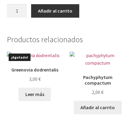
Echeveria
Añadir al carrito
purple
champagne
cantidad
Productos relacionados
¡Agotado!
Greenovia dodrentalis
Pachyphytum
3,00
€
compactum
2,00
€
Leer más
Añadir al carrito