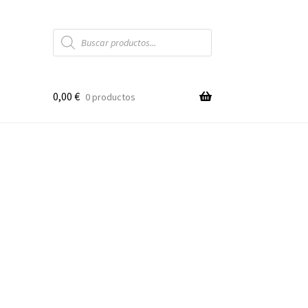
Búsqueda
de
productos
0,00
€
0 productos