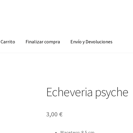
Carrito
Finalizar compra
Envío y Devoluciones
Echeveria psyche
3,00
€
Macetero
:
8,5 cm