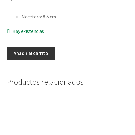
Envío y Devoluciones
Macetero
:
8,5 cm
Hay existencias
Echeveria
Añadir al carrito
pink
diamond
cantidad
Productos relacionados