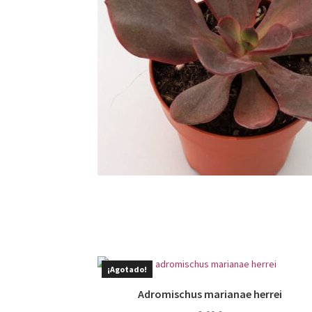
¡Agotado!
Adromischus marianae herrei