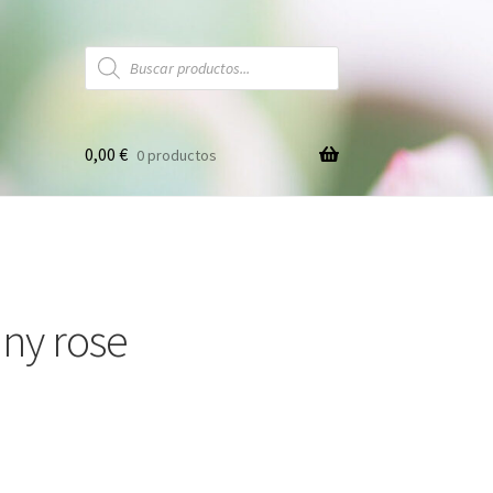
Búsqueda
de
productos
0,00
€
0 productos
ny rose