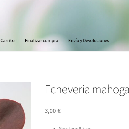
Carrito
Finalizar compra
Envío y Devoluciones
Echeveria mahoga
3,00
€
Macetero
:
8,5 cm