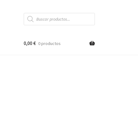
Búsqueda
de
productos
0,00
€
0 productos