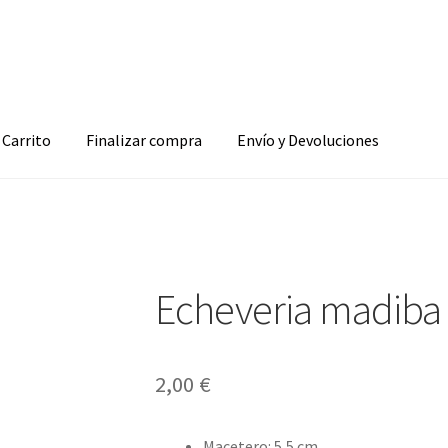
Carrito
Finalizar compra
Envío y Devoluciones
Echeveria madiba
2,00
€
Macetero
:
5,5 cm