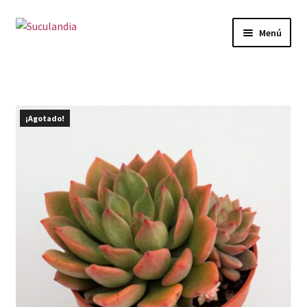
Ir
Ir
Menú
a
al
la
contenido
Inicio
navegación
Expandi
Categorías
el
¡Agotado!
menú
Mi cuenta
hijo
Carrito
Finalizar compra
Envío y Devoluciones