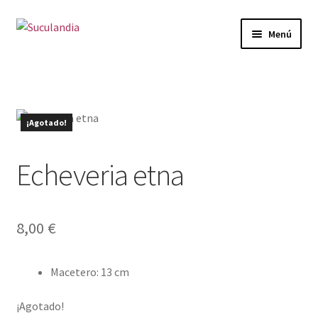
Ir
Ir
Menú
a
al
la
contenido
Inicio
navegación
Categorías
¡Agotado!
Mi cuenta
Echeveria etna
Carrito
Finalizar compra
8,00
€
Envío y Devoluciones
Macetero
:
13 cm
¡Agotado!