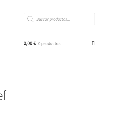
Búsqueda
de
productos
0,00
€
0 productos
ef