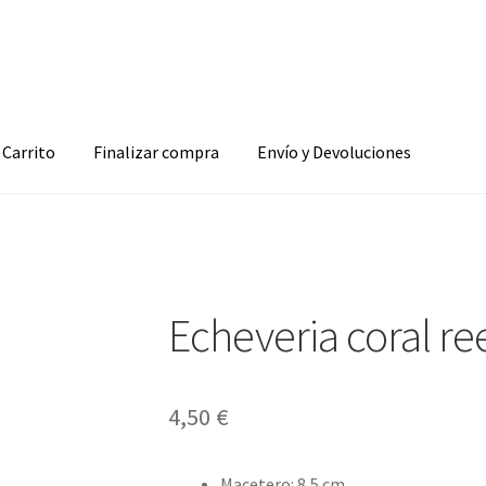
Carrito
Finalizar compra
Envío y Devoluciones
Echeveria coral re
4,50
€
Macetero
:
8,5 cm