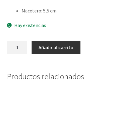
Macetero
:
5,5 cm
Hay existencias
Echeveria
Añadir al carrito
colorata
var.
brandtii
cantidad
Productos relacionados