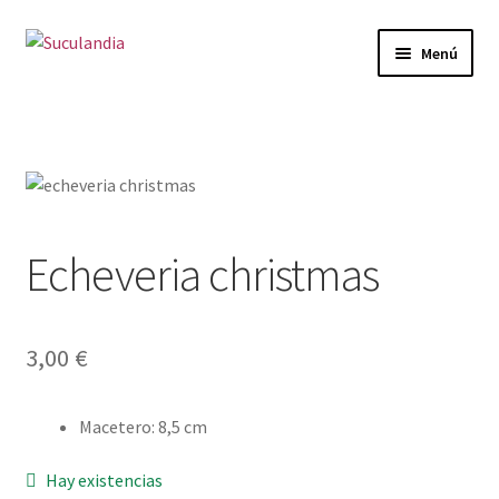
Ir
Ir
Menú
a
al
la
contenido
Inicio
navegación
Expandi
Categorías
el
menú
Mi cuenta
hijo
Echeveria christmas
Carrito
Finalizar compra
3,00
€
Envío y Devoluciones
Macetero
:
8,5 cm
Hay existencias