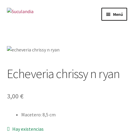
Ir
Ir
Menú
a
al
la
contenido
Inicio
navegación
Expandi
Categorías
el
menú
Mi cuenta
hijo
Echeveria chrissy n ryan
Carrito
Finalizar compra
3,00
€
Envío y Devoluciones
Macetero
:
8,5 cm
Hay existencias