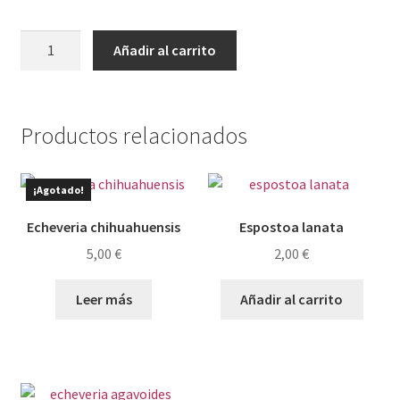
Echeveria
Añadir al carrito
chrissy
n
ryan
cantidad
Productos relacionados
¡Agotado!
Echeveria chihuahuensis
Espostoa lanata
5,00
€
2,00
€
Leer más
Añadir al carrito