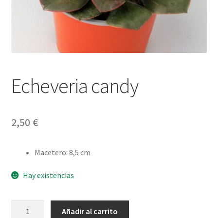
Echeveria candy
2,50
€
Macetero
:
8,5 cm
Hay existencias
Echeveria
Añadir al carrito
candy