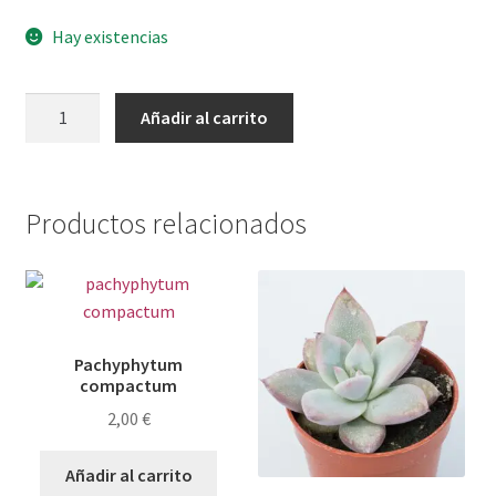
Hay existencias
Cola
Añadir al carrito
de
mono
cantidad
Productos relacionados
Pachyphytum
compactum
2,00
€
Añadir al carrito