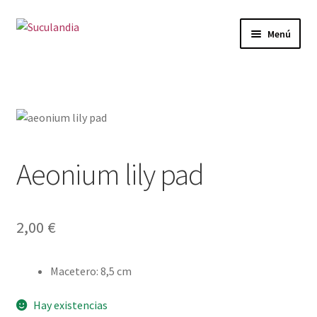
Ir
Ir
Menú
a
al
la
contenido
Inicio
navegación
Expandi
Categorías
el
menú
Mi cuenta
hijo
Aeonium lily pad
Carrito
Finalizar compra
2,00
€
Envío y Devoluciones
Macetero
:
8,5 cm
Hay existencias