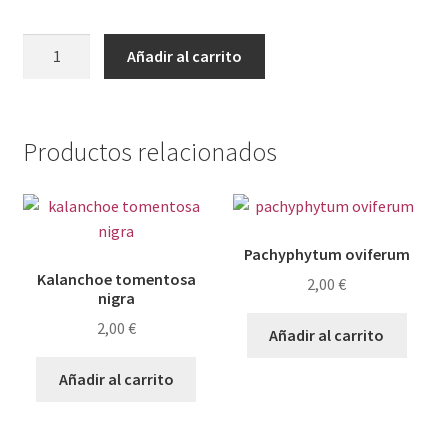
Aeonium
Añadir al carrito
lily
pad
cantidad
Productos relacionados
Pachyphytum oviferum
Kalanchoe tomentosa
2,00
€
nigra
2,00
€
Añadir al carrito
Añadir al carrito