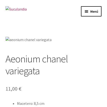
Ir
Ir
Menú
a
al
la
contenido
Inicio
navegación
Categorías
Mi cuenta
Aeonium chanel
Carrito
variegata
Finalizar compra
Envío y Devoluciones
11,00
€
Macetero
:
8,5 cm