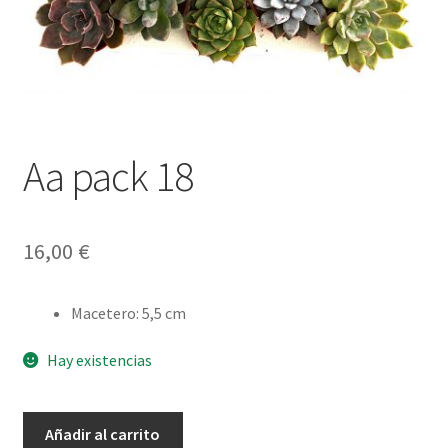
Aa pack 18
16,00
€
Macetero
:
5,5 cm
Hay existencias
Aa
Añadir al carrito
pack