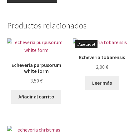
18
cantidad
Productos relacionados
¡Agotado!
Echeveria tobarensis
Echeveria purpusorum
2,00
€
white form
3,50
€
Leer más
Añadir al carrito