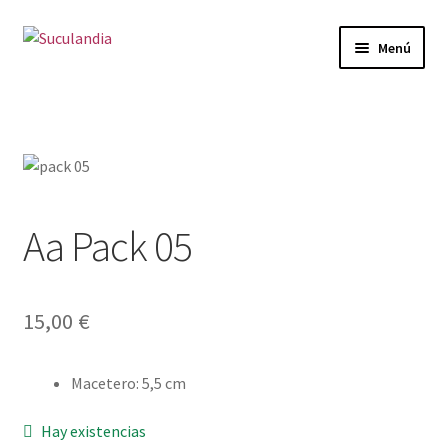
Ir
Ir
Menú
a
al
la
contenido
Inicio
navegación
Expandi
Categorías
el
menú
Mi cuenta
hijo
Aa Pack 05
Carrito
Finalizar compra
15,00
€
Envío y Devoluciones
Macetero
:
5,5 cm
Hay existencias